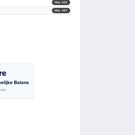
Hits: 651
Hits: 597
melijke Balans
ews