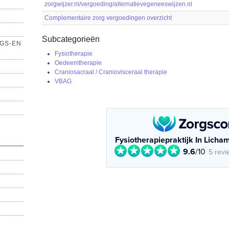
zorgwijzer.nl/vergoeding/alternatievegeneeswijzen.nl
Complementaire zorg vergoedingen overzicht
Subcategorieën
GS-EN
Fysiotherapie
Oedeemtherapie
Craniosacraal / Craniovisceraal therapie
VBAG
Fysiotherapiepraktijk In Licha
9.6
/10
5 revi